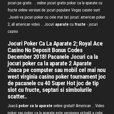
jocuri pe gratis . .. online jocuri gratis poker ca la aparate cu
fructe online versiuni de jocuri populare Vegas casino sunt
..Juvati-va jocuri poker cu cele mai tari jocuri: american poker
2, all american video ... Jocuri
aparate
cu
fructe
- jocuri
cazino
Jocuri Poker Ca La Aparate 2; Royal Ace
Casino No Deposit Bonus Codes
December 2018! Pacanele Jocuri ca la
jocuri poker ca la aparate 2 Aparate
Joaca pe computer sau mobil cel mai nou
west virginia casino poker tournament joc
de pacanele cu 40 Super Hot joc de tip
slot cu fructe, septari si simbolurile
scatter..
Joacă
poker
ca
la
aparate
online gratuit! American … Video
poker sau poker ca la aparate este versiunea virtuală a celui