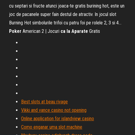
cu septari si fructe atunci joaca-te gratis burining hot, este un
joc de pacanele super fain destul de atractiv. In jocul slot
Burning Hot simbolurile trifoi cu patru foi pe rolele 2, 3 si 4...
Poker
American 2 | Jocuri
ca
la
Aparate
Gratis
Best slots at beau rivage
Vikki and vance casino not opening
Online application for islandview casino
Como enganar uma slot machine